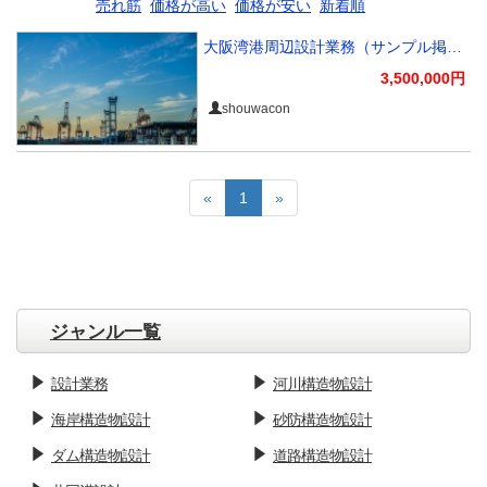
売れ筋
価格が高い
価格が安い
新着順
大阪湾港周辺設計業務（サンプル掲出）
3,500,000円
shouwacon
«
1
»
ジャンル一覧
設計業務
河川構造物設計
海岸構造物設計
砂防構造物設計
ダム構造物設計
道路構造物設計